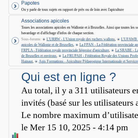
Papotes
On y parle de tous sujets en rapport de près ou de loin avec l'apiculture
Associations apicoles
Toues les associations apicoles en Wallonie et à Bruxelles. Ainsi que toutes les 
bavardage et d'affichage d'infos de chaque section.
Sous-forums:
L'URRW - L'Union royale des ruchers wallons
,
L'UFAWB - 
apicoles de Wallonie et de Bruxelles
,
La FPAN - La Fédération provinciale a
FRPLA - Fédération royale provinciale liégeoise d'apiculture
,
La SRABE - La S
de Bruxelles et environs
,
La FRUPAH - Fédération Royale des Unions Profes
Hainaut
,
Apis Formations - Apiculture Pédagogique Internationale et Services
Qui est en ligne ?
Au total, il y a
311
utilisateurs en
invités (basé sur les utilisateurs
Le nombre maximum d’utilisateu
le Mer 15 10, 2025 - 4:14 pm