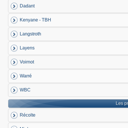
Dadant
Kenyane - TBH
Langstroth
Layens
Voirnot
Warré
WBC
Les pr
Récolte