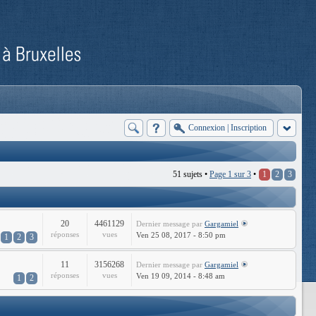
Connexion
|
Inscription
51 sujets •
Page
1
sur
3
•
1
2
3
20
4461129
Dernier message
par
Gargamiel
réponses
vues
Ven 25 08, 2017 - 8:50 pm
1
2
3
11
3156268
Dernier message
par
Gargamiel
réponses
vues
Ven 19 09, 2014 - 8:48 am
1
2