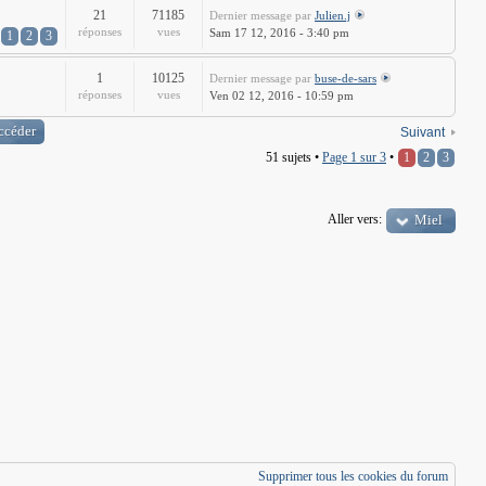
21
71185
Dernier message
par
Julien.j
réponses
vues
Sam 17 12, 2016 - 3:40 pm
1
2
3
1
10125
Dernier message
par
buse-de-sars
réponses
vues
Ven 02 12, 2016 - 10:59 pm
Suivant
51 sujets •
Page
1
sur
3
•
1
2
3
Aller vers:
Miel
Supprimer tous les cookies du forum