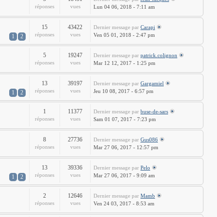
réponses
vues
Lun 04 06, 2018 - 7:11 am
15
43422
Dernier message
par
Carapi
réponses
vues
Ven 05 01, 2018 - 2:47 pm
1
2
5
19247
Dernier message
par
patrick.colignon
réponses
vues
Mar 12 12, 2017 - 1:25 pm
13
39197
Dernier message
par
Gargamiel
réponses
vues
Jeu 10 08, 2017 - 6:57 pm
1
2
1
11377
Dernier message
par
buse-de-sars
réponses
vues
Sam 01 07, 2017 - 7:23 pm
8
27736
Dernier message
par
Gus086
réponses
vues
Mar 27 06, 2017 - 12:57 pm
13
39336
Dernier message
par
Pelo
réponses
vues
Mar 27 06, 2017 - 9:09 am
1
2
2
12646
Dernier message
par
Mamb
réponses
vues
Ven 24 03, 2017 - 8:53 am