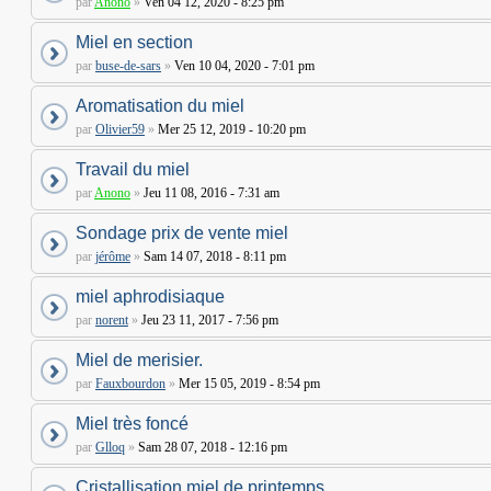
par
Anono
»
Ven 04 12, 2020 - 8:25 pm
Miel en section
par
buse-de-sars
»
Ven 10 04, 2020 - 7:01 pm
Aromatisation du miel
par
Olivier59
»
Mer 25 12, 2019 - 10:20 pm
Travail du miel
par
Anono
»
Jeu 11 08, 2016 - 7:31 am
Sondage prix de vente miel
par
jérôme
»
Sam 14 07, 2018 - 8:11 pm
miel aphrodisiaque
par
norent
»
Jeu 23 11, 2017 - 7:56 pm
Miel de merisier.
par
Fauxbourdon
»
Mer 15 05, 2019 - 8:54 pm
Miel très foncé
par
Glloq
»
Sam 28 07, 2018 - 12:16 pm
Cristallisation miel de printemps