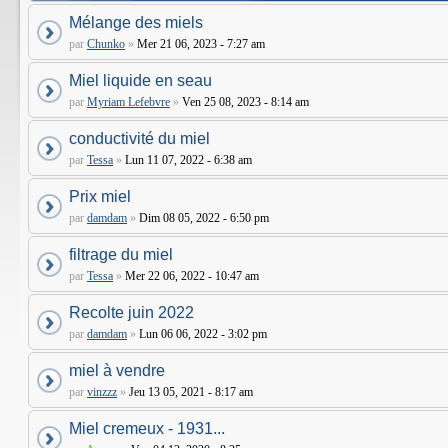
Mélange des miels
par
Chunko
»
Mer 21 06, 2023 - 7:27 am
Miel liquide en seau
par
Myriam Lefebvre
»
Ven 25 08, 2023 - 8:14 am
conductivité du miel
par
Tessa
»
Lun 11 07, 2022 - 6:38 am
Prix miel
par
damdam
»
Dim 08 05, 2022 - 6:50 pm
filtrage du miel
par
Tessa
»
Mer 22 06, 2022 - 10:47 am
Recolte juin 2022
par
damdam
»
Lun 06 06, 2022 - 3:02 pm
miel à vendre
par
vinzzz
»
Jeu 13 05, 2021 - 8:17 am
Miel cremeux - 1931...