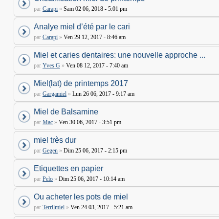
par
Carapi
»
Sam 02 06, 2018 - 5:01 pm
Analye miel d’été par le cari
par
Carapi
»
Ven 29 12, 2017 - 8:46 am
Miel et caries dentaires: une nouvelle approche ...
par
Yves G
»
Ven 08 12, 2017 - 7:40 am
Miel(lat) de printemps 2017
par
Gargamiel
»
Lun 26 06, 2017 - 9:17 am
Miel de Balsamine
par
Mac
»
Ven 30 06, 2017 - 3:51 pm
miel très dur
par
Gegen
»
Dim 25 06, 2017 - 2:15 pm
Etiquettes en papier
par
Pelo
»
Dim 25 06, 2017 - 10:14 am
Ou acheter les pots de miel
par
Terrilmiel
»
Ven 24 03, 2017 - 5:21 am