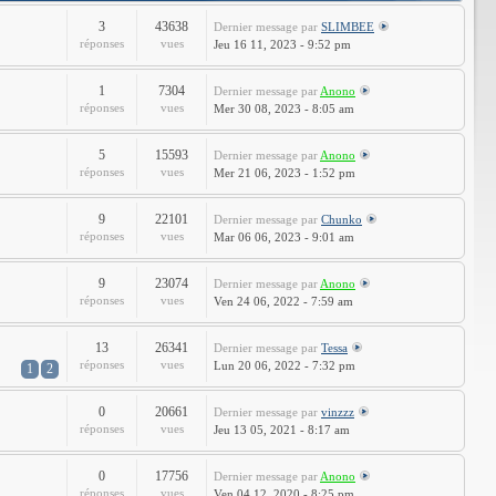
3
43638
Dernier message
par
SLIMBEE
réponses
vues
Jeu 16 11, 2023 - 9:52 pm
1
7304
Dernier message
par
Anono
réponses
vues
Mer 30 08, 2023 - 8:05 am
5
15593
Dernier message
par
Anono
réponses
vues
Mer 21 06, 2023 - 1:52 pm
9
22101
Dernier message
par
Chunko
réponses
vues
Mar 06 06, 2023 - 9:01 am
9
23074
Dernier message
par
Anono
réponses
vues
Ven 24 06, 2022 - 7:59 am
13
26341
Dernier message
par
Tessa
réponses
vues
Lun 20 06, 2022 - 7:32 pm
1
2
0
20661
Dernier message
par
vinzzz
réponses
vues
Jeu 13 05, 2021 - 8:17 am
0
17756
Dernier message
par
Anono
réponses
vues
Ven 04 12, 2020 - 8:25 pm