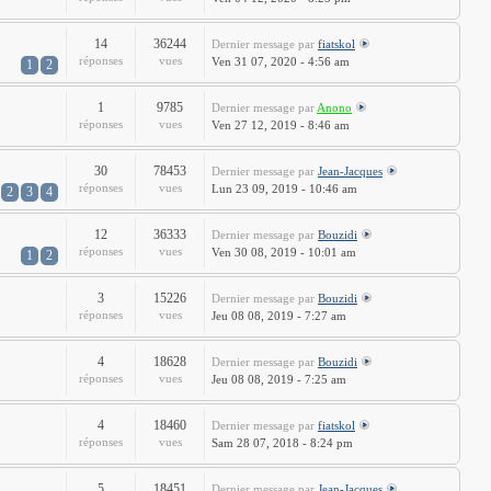
14
36244
Dernier message
par
fiatskol
réponses
vues
Ven 31 07, 2020 - 4:56 am
1
2
1
9785
Dernier message
par
Anono
réponses
vues
Ven 27 12, 2019 - 8:46 am
30
78453
Dernier message
par
Jean-Jacques
réponses
vues
Lun 23 09, 2019 - 10:46 am
2
3
4
12
36333
Dernier message
par
Bouzidi
réponses
vues
Ven 30 08, 2019 - 10:01 am
1
2
3
15226
Dernier message
par
Bouzidi
réponses
vues
Jeu 08 08, 2019 - 7:27 am
4
18628
Dernier message
par
Bouzidi
réponses
vues
Jeu 08 08, 2019 - 7:25 am
4
18460
Dernier message
par
fiatskol
réponses
vues
Sam 28 07, 2018 - 8:24 pm
5
18451
Dernier message
par
Jean-Jacques