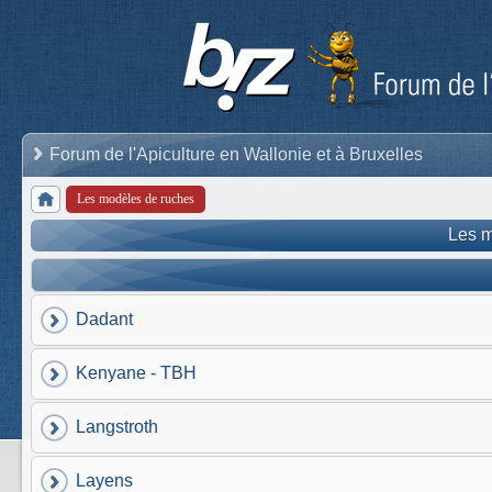
Forum de l'Apiculture en Wallonie et à Bruxelles
Les modèles de ruches
Les m
Dadant
Kenyane - TBH
Langstroth
Layens