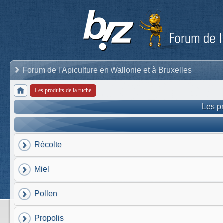
Forum de l'Apiculture en Wallonie et à Bruxelles
Les produits de la ruche
Les pr
Récolte
Miel
Pollen
Propolis