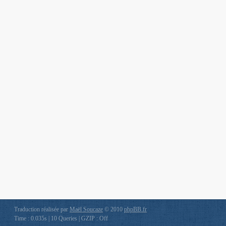
Traduction réalisée par
Maël Soucaze
© 2010
phpBB.fr
Time : 0.035s | 10 Queries | GZIP : Off