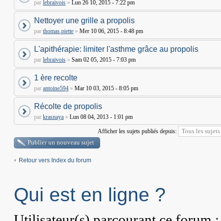
par
lebraivois
»
Lun 26 10, 2015 - 7:22 pm
Nettoyer une grille a propolis
par
thomas.piette
»
Mer 10 06, 2015 - 8:48 pm
L'apithérapie: limiter l'asthme grâce au propolis
par
lebraivois
»
Sam 02 05, 2015 - 7:03 pm
1 ère recolte
par
antoine594
»
Mar 10 03, 2015 - 8:05 pm
Récolte de propolis
par
krasnaya
»
Lun 08 04, 2013 - 1:01 pm
Afficher les sujets publiés depuis:
Publier un nouveau sujet
Retour vers Index du forum
Qui est en ligne ?
Utilisateur(s) parcourant ce forum : 