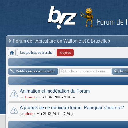
Forum de l'Apiculture en Wallonie et à Bruxelles
Les produits de la ruche
Propolis
Publier un nouveau sujet
Animation et modération du Forum
par
Laurent
»
Lun 15 02, 2016 - 9:20 am
A propos de ce nouveau forum. Pourquoi s'inscrire?
par
admin
»
Mer 21 12, 2011 - 12:30 pm