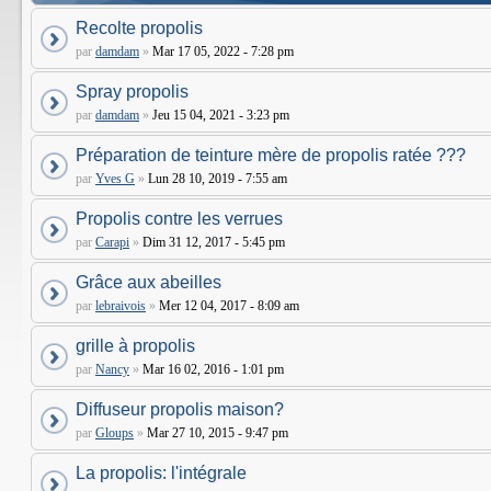
Recolte propolis
par
damdam
»
Mar 17 05, 2022 - 7:28 pm
Spray propolis
par
damdam
»
Jeu 15 04, 2021 - 3:23 pm
Préparation de teinture mère de propolis ratée ???
par
Yves G
»
Lun 28 10, 2019 - 7:55 am
Propolis contre les verrues
par
Carapi
»
Dim 31 12, 2017 - 5:45 pm
Grâce aux abeilles
par
lebraivois
»
Mer 12 04, 2017 - 8:09 am
grille à propolis
par
Nancy
»
Mar 16 02, 2016 - 1:01 pm
Diffuseur propolis maison?
par
Gloups
»
Mar 27 10, 2015 - 9:47 pm
La propolis: l'intégrale