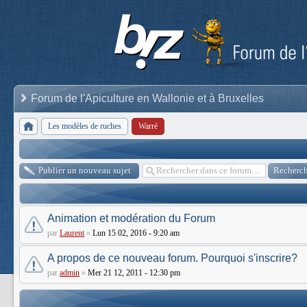
Forum de l'Apiculture en Wallonie et à Bruxelles
Les modèles de ruches
Warré
Publier un nouveau sujet
Animation et modération du Forum
par
Laurent
»
Lun 15 02, 2016 - 9:20 am
A propos de ce nouveau forum. Pourquoi s'inscrire?
par
admin
»
Mer 21 12, 2011 - 12:30 pm