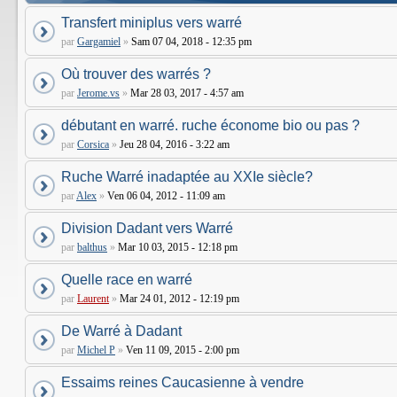
Transfert miniplus vers warré
par
Gargamiel
»
Sam 07 04, 2018 - 12:35 pm
Où trouver des warrés ?
par
Jerome.vs
»
Mar 28 03, 2017 - 4:57 am
débutant en warré. ruche économe bio ou pas ?
par
Corsica
»
Jeu 28 04, 2016 - 3:22 am
Ruche Warré inadaptée au XXIe siècle?
par
Alex
»
Ven 06 04, 2012 - 11:09 am
Division Dadant vers Warré
par
balthus
»
Mar 10 03, 2015 - 12:18 pm
Quelle race en warré
par
Laurent
»
Mar 24 01, 2012 - 12:19 pm
De Warré à Dadant
par
Michel P
»
Ven 11 09, 2015 - 2:00 pm
Essaims reines Caucasienne à vendre