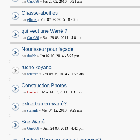
par
Gus086
»
Jeu 25 02, 2016 - 9:21 am
Chasse-abeilles
par
giloux
»
Ven 07 08, 2015 - 8:46 pm
qui veut une Warré ?
par
Gus086
»
Sam 29 03, 2014 - 5:01 pm
Nourisseur pour façade
par
docbb
»
Jeu 02 10, 2014 - 5:27 pm
ruche keyana
par
artefred
»
Ven 09 05, 2014 - 11:23 am
Construction Photos
par
Laurent
»
Mer 14 12, 2011 - 1:31 pm
extraction en warré?
par
stefanh
»
Mer 04 12, 2013 - 9:29 am
Site Warré
par
Gus086
»
Sam 24 08, 2013 - 4:42 pm
Ruches Warré en région Liégeoise?