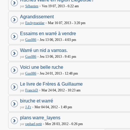
par
Sébastien
»
Ven 19 07, 2013 - 6:22 am
Agrandissement
par
Enchytraeidae
»
Mar 16 07, 2013 - 3:20 pm
Essaims en warré à vendre
par
Gus086
»
Jeu 13 06, 2013 - 4:03 pm
Warré un nid a varroas.
par
Gus086
»
Jeu 13 06, 2013 - 9:41 pm
Voici une belle ruche
par
Gus086
»
Jeu 24 01, 2013 - 12:48 pm
Le livre de Frères & Guillaume
par
FrancisD
»
Mar 24 04, 2012 - 10:23 am
biruche et warré
par
J-Fr
»
Mer 04 04, 2012 - 1:49 pm
plans warre_layens
par
raphael.petit
»
Mer 28 03, 2012 - 6:26 pm