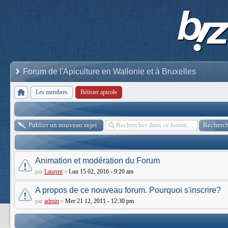
Forum de l'Apiculture en Wallonie et à Bruxelles
Les membres
Bétisier apicole
Publier un nouveau sujet
Animation et modération du Forum
par
Laurent
»
Lun 15 02, 2016 - 9:20 am
A propos de ce nouveau forum. Pourquoi s'inscrire?
par
admin
»
Mer 21 12, 2011 - 12:30 pm