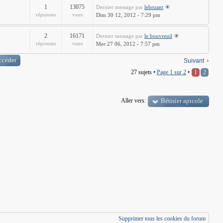
1
13075
Dernier message
par
lebruant
réponses
vues
Dim 30 12, 2012 - 7:29 pm
2
16171
Dernier message
par
le bouvreuil
réponses
vues
Mer 27 06, 2012 - 7:57 pm
Suivant
27 sujets •
Page
1
sur
2
•
1
2
Aller vers:
Bétisier apicole
Supprimer tous les cookies du forum