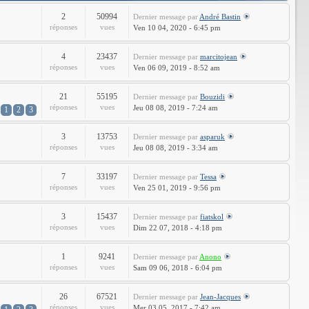
2
50994
Dernier message
par
André Bastin
réponses
vues
Ven 10 04, 2020 - 6:45 pm
4
23437
Dernier message
par
marcitojean
réponses
vues
Ven 06 09, 2019 - 8:52 am
21
55195
Dernier message
par
Bouzidi
réponses
vues
Jeu 08 08, 2019 - 7:24 am
1
2
3
3
13753
Dernier message
par
asparuk
réponses
vues
Jeu 08 08, 2019 - 3:34 am
7
33197
Dernier message
par
Tessa
réponses
vues
Ven 25 01, 2019 - 9:56 pm
3
15437
Dernier message
par
fiatskol
réponses
vues
Dim 22 07, 2018 - 4:18 pm
1
9241
Dernier message
par
Anono
réponses
vues
Sam 09 06, 2018 - 6:04 pm
26
67521
Dernier message
par
Jean-Jacques
réponses
vues
Mer 03 05, 2017 - 7:42 am