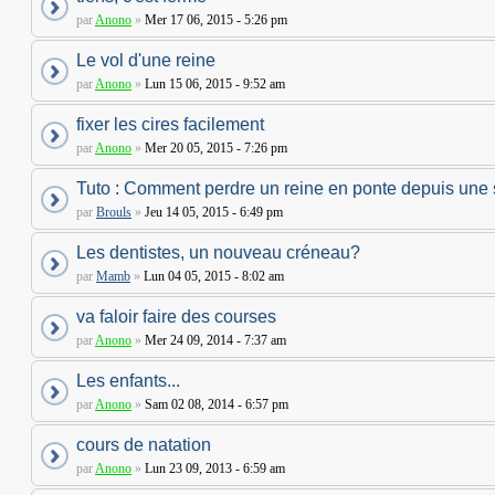
par
Anono
»
Mer 17 06, 2015 - 5:26 pm
Le vol d'une reine
par
Anono
»
Lun 15 06, 2015 - 9:52 am
fixer les cires facilement
par
Anono
»
Mer 20 05, 2015 - 7:26 pm
Tuto : Comment perdre un reine en ponte depuis une
par
Brouls
»
Jeu 14 05, 2015 - 6:49 pm
Les dentistes, un nouveau créneau?
par
Mamb
»
Lun 04 05, 2015 - 8:02 am
va faloir faire des courses
par
Anono
»
Mer 24 09, 2014 - 7:37 am
Les enfants...
par
Anono
»
Sam 02 08, 2014 - 6:57 pm
cours de natation
par
Anono
»
Lun 23 09, 2013 - 6:59 am