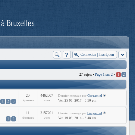
Connexion
|
Inscription
27 sujets •
Page
1
sur
2
•
1
2
20
4462007
Dernier message
par
Gargamiel
réponses
vues
Ven 25 08, 2017 - 8:50 pm
1
2
3
11
3157201
Dernier message
par
Gargamiel
réponses
vues
Ven 19 09, 2014 - 8:48 am
1
2