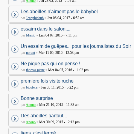
par
Anono
»
Jeu 28 05, 2015 - 7:54 am
Les abeilles n'aiment pas le babybel
par
Jeanphidaub
»
Jeu 06 04, 2017 - 6:52 am
essaim dans le salon....
par
Mamb
»
Lun 04 07, 2016 - 7:11 pm
Un essaim de guêpes... pour les journalistes du Soir
par
norent
»
Mer 11 05, 2016 - 12:53 pm
Ne pique pas qui on pense !
par
thomas.piette
»
Mer 04 05, 2016 - 11:02 pm
premiere fois visite ruche
par
biosfera
»
Jeu 05 11, 2015 - 5:22 pm
Bonne surprise
par
Anono
»
Mer 21 10, 2015 - 11:38 am
Des abeilles partout...
par
Anono
»
Mer 30 09, 2015 - 12:13 pm
tiens, c'est fermé