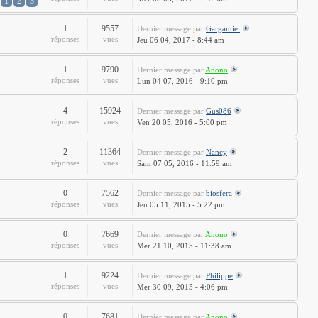
1
2
3
1
9557
Dernier message
par
Gargamiel
réponses
vues
Jeu 06 04, 2017 - 8:44 am
1
9790
Dernier message
par
Anono
réponses
vues
Lun 04 07, 2016 - 9:10 pm
4
15924
Dernier message
par
Gus086
réponses
vues
Ven 20 05, 2016 - 5:00 pm
2
11364
Dernier message
par
Nancy
réponses
vues
Sam 07 05, 2016 - 11:59 am
0
7562
Dernier message
par
biosfera
réponses
vues
Jeu 05 11, 2015 - 5:22 pm
0
7669
Dernier message
par
Anono
réponses
vues
Mer 21 10, 2015 - 11:38 am
1
9224
Dernier message
par
Philippe
réponses
vues
Mer 30 09, 2015 - 4:06 pm
0
7681
Dernier message
par
Anono