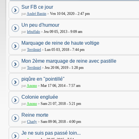
Sur FB ce jour
par
André Bastin
»
Ven 10 04, 2020 - 2:47 pm
Un peu d'humour
par
lebuffalo
»
Jeu 09 05, 2013 - 9:09 am
Marquage de reine de haute voltige
par
Terrilmiel
»
Lun 05 03, 2018 - 7:44 pm
Mon 2ème marquage de reine avec pastille
par
Terrilmiel
»
Jeu 20 06, 2019 - 1:28 pm
piqûre en "pointillé"
par
Anono
»
Mar 17 06, 2014 - 7:57 am
Colonie engluée
par
Anono
»
Sam 21 07, 2018 - 5:21 pm
Reine morte
par
Charly
»
Sam 09 06, 2018 - 4:00 pm
Je ne suis pas passé loin...