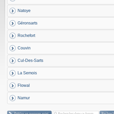
Natoye
Géronsarts
Rochefort
Couvin
Cul-Des-Sarts
La Semois
Flowal
Namur
Publier un nouveau sujet