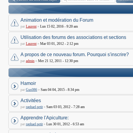
Animation et modération du Forum
par
Laurent
»
Lun 15 02, 2016 - 9:20 am
Utilisation des forums des associations et sections
par
Laurent
»
Mar 03 01, 2012 - 2:12 pm
A propos de ce nouveau forum. Pourquoi s'inscrire?
par
admin
»
Mer 21 12, 2011 - 12:30 pm
Hamoir
par
Gus086
»
Sam 04 04, 2015 - 8:34 pm
Activitées
par
raphael.petit
»
Sam 03 03, 2012 - 7:28 am
Apprendre l'Apiculture:
par
raphael.petit
»
Lun 30 01, 2012 - 6:53 am