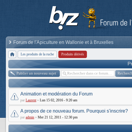
Forum de l'Apiculture en Wallonie et à Bruxelles
Les produits de la ruche
Produits dérivés
Pr
Publier un nouveau sujet
Animation et modération du Forum
par
Laurent
»
Lun 15 02, 2016 - 9:20 am
A propos de ce nouveau forum. Pourquoi s'inscrire?
par
admin
»
Mer 21 12, 2011 - 12:30 pm