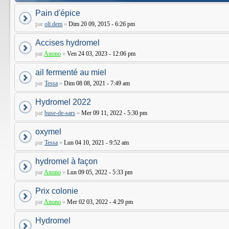
Pain d'épice
par
oli.dem
»
Dim 20 09, 2015 - 6:26 pm
Accises hydromel
par
Anono
»
Ven 24 03, 2023 - 12:06 pm
ail fermenté au miel
par
Tessa
»
Dim 08 08, 2021 - 7:49 am
Hydromel 2022
par
buse-de-sars
»
Mer 09 11, 2022 - 5:30 pm
oxymel
par
Tessa
»
Lun 04 10, 2021 - 9:52 am
hydromel à façon
par
Anono
»
Lun 09 05, 2022 - 5:33 pm
Prix colonie
par
Anono
»
Mer 02 03, 2022 - 4:29 pm
Hydromel