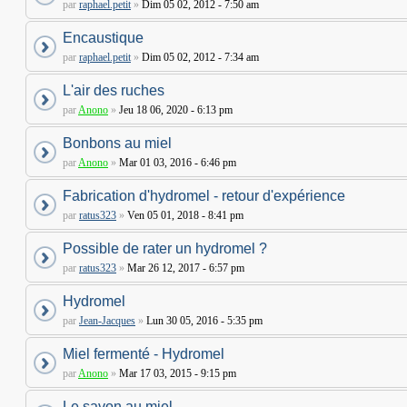
par
raphael.petit
»
Dim 05 02, 2012 - 7:50 am
Encaustique
par
raphael.petit
»
Dim 05 02, 2012 - 7:34 am
L'air des ruches
par
Anono
»
Jeu 18 06, 2020 - 6:13 pm
Bonbons au miel
par
Anono
»
Mar 01 03, 2016 - 6:46 pm
Fabrication d'hydromel - retour d'expérience
par
ratus323
»
Ven 05 01, 2018 - 8:41 pm
Possible de rater un hydromel ?
par
ratus323
»
Mar 26 12, 2017 - 6:57 pm
Hydromel
par
Jean-Jacques
»
Lun 30 05, 2016 - 5:35 pm
Miel fermenté - Hydromel
par
Anono
»
Mar 17 03, 2015 - 9:15 pm
Le savon au miel.