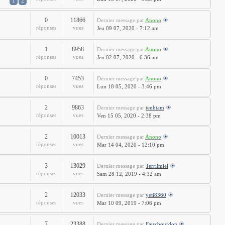
1
2
0
11866
Dernier message
par
Anono
réponses
vues
Jeu 09 07, 2020 - 7:12 am
1
8958
Dernier message
par
Anono
réponses
vues
Jeu 02 07, 2020 - 6:36 am
0
7453
Dernier message
par
Anono
réponses
vues
Lun 18 05, 2020 - 3:46 pm
2
9863
Dernier message
par
tenhtam
réponses
vues
Ven 15 05, 2020 - 2:38 pm
2
10013
Dernier message
par
Anono
réponses
vues
Mar 14 04, 2020 - 12:10 pm
3
13029
Dernier message
par
Terrilmiel
réponses
vues
Sam 28 12, 2019 - 4:32 am
2
12033
Dernier message
par
yeti8360
réponses
vues
Mar 10 09, 2019 - 7:06 pm
7
23388
Dernier message
par
Fauxbourdon