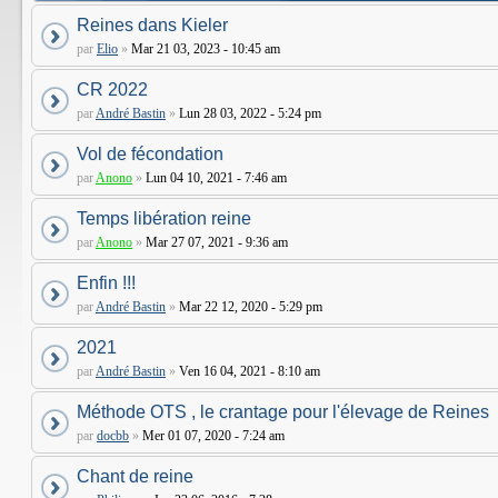
Reines dans Kieler
par
Elio
»
Mar 21 03, 2023 - 10:45 am
CR 2022
par
André Bastin
»
Lun 28 03, 2022 - 5:24 pm
Vol de fécondation
par
Anono
»
Lun 04 10, 2021 - 7:46 am
Temps libération reine
par
Anono
»
Mar 27 07, 2021 - 9:36 am
Enfin !!!
par
André Bastin
»
Mar 22 12, 2020 - 5:29 pm
2021
par
André Bastin
»
Ven 16 04, 2021 - 8:10 am
Méthode OTS , le crantage pour l'élevage de Reines
par
docbb
»
Mer 01 07, 2020 - 7:24 am
Chant de reine