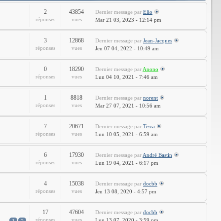
2
43854
Dernier message
par
Elio
réponses
vues
Mar 21 03, 2023 - 12:14 pm
3
12868
Dernier message
par
Jean-Jacques
réponses
vues
Jeu 07 04, 2022 - 10:49 am
0
18290
Dernier message
par
Anono
réponses
vues
Lun 04 10, 2021 - 7:46 am
1
8818
Dernier message
par
norent
réponses
vues
Mar 27 07, 2021 - 10:56 am
7
20671
Dernier message
par
Tessa
réponses
vues
Lun 10 05, 2021 - 6:59 am
6
17930
Dernier message
par
André Bastin
réponses
vues
Lun 19 04, 2021 - 6:17 pm
4
15038
Dernier message
par
docbb
réponses
vues
Jeu 13 08, 2020 - 4:57 pm
17
47604
Dernier message
par
docbb
réponses
vues
Lun 13 07, 2020 - 3:59 pm