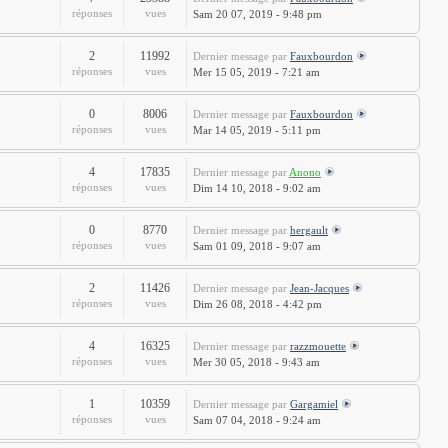
réponses
vues
Sam 20 07, 2019 - 9:48 pm
2
11992
Dernier message
par
Fauxbourdon
réponses
vues
Mer 15 05, 2019 - 7:21 am
0
8006
Dernier message
par
Fauxbourdon
réponses
vues
Mar 14 05, 2019 - 5:11 pm
4
17835
Dernier message
par
Anono
réponses
vues
Dim 14 10, 2018 - 9:02 am
0
8770
Dernier message
par
hergault
réponses
vues
Sam 01 09, 2018 - 9:07 am
2
11426
Dernier message
par
Jean-Jacques
réponses
vues
Dim 26 08, 2018 - 4:42 pm
4
16325
Dernier message
par
razzmouette
réponses
vues
Mer 30 05, 2018 - 9:43 am
1
10359
Dernier message
par
Gargamiel
réponses
vues
Sam 07 04, 2018 - 9:24 am