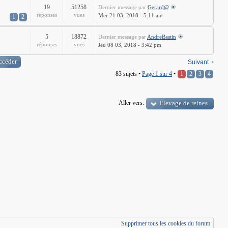
19
51258
Dernier message
par
Gerard@
réponses
vues
Mer 21 03, 2018 - 5:11 am
1
2
5
18872
Dernier message
par
AndreBastin
réponses
vues
Jeu 08 03, 2018 - 3:42 pm
Suivant
83 sujets •
Page
1
sur
4
•
1
2
3
4
Aller vers:
Elevage de reines
Supprimer tous les cookies du forum