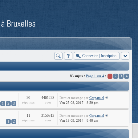
Connexion
|
Inscription
83 sujets •
Page
1
sur
4
•
1
2
3
4
20
4461228
Dernier message
par
Gargamiel
réponses
vues
Ven 25 08, 2017 - 8:50 pm
1
2
3
11
3156313
Dernier message
par
Gargamiel
réponses
vues
Ven 19 09, 2014 - 8:48 am
1
2