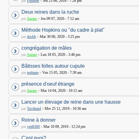
par
Philippe
»
Jeu 23 06, 2016 - 7:28 pm
Deux reines dans la ruche
par
Anono
»
Jeu 09 07, 2020 - 7:12 am
Méthode Hopkins ou "du cadre à plat"
par
docbb
»
Mar 30 06, 2020 - 3:25 pm
congrégation de mâles
par
Anono
»
Lun 18 05, 2020 - 3:46 pm
Bâtisses folles autour cupule
par
tenhtam
»
Ven 15 05, 2020 - 7:39 am
présence d'oeuf étrange
par
Anono
»
Mar 14 04, 2020 - 10:12 am
Lancer un élevage de reine dans une hausse
par
Terrilmiel
»
Mer 25 12, 2019 - 10:36 am
Reine à donner
par
yeti8360
»
Mar 10 09, 2019 - 12:24 pm
C'est quoi?