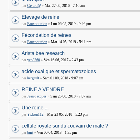
par
Gerard@
»
Mar 27 09, 2016 - 7:16 am
Elevage de reine.
par
Fauxbourdon
»
Lun 06 05, 2019 - 9:46 pm
Fécondation de reines
par
Fauxbourdon
»
Mar 14 05, 2019 - 5:11 pm
Arista bee research
par
yeti8360
»
Ven 16 06, 2017 - 2:43 pm
acide oxalique et spermatozoides
par
hergault
»
Sam 01 09, 2018 - 9:07 am
REINE A VENDRE
par
Jean-Jacques
»
Sam 25 08, 2018 - 7:07 am
Une reine ...
par
Yickou112
»
Mer 23 05, 2018 - 5:23 pm
cellule royale sur du couvain de male ?
par
burt
»
Ven 06 04, 2018 - 1:35 pm