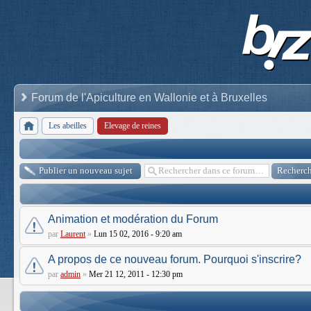
Forum de l'Apiculture en Wallonie et à Bruxelles
Les abeilles
Elevage de reines
Publier un nouveau sujet
Animation et modération du Forum
par
Laurent
»
Lun 15 02, 2016 - 9:20 am
A propos de ce nouveau forum. Pourquoi s'inscrire?
par
admin
»
Mer 21 12, 2011 - 12:30 pm