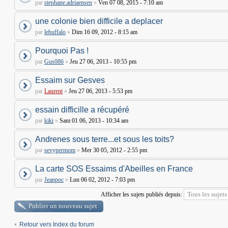
par
stephane.adriaensen
»
Ven 07 08, 2015 - 7:10 am
une colonie bien difficile a deplacer
par
lebuffalo
»
Dim 16 09, 2012 - 8:15 am
Pourquoi Pas !
par
Gus086
»
Jeu 27 06, 2013 - 10:55 pm
Essaim sur Gesves
par
Laurent
»
Jeu 27 06, 2013 - 5:53 pm
essain difficille a récupéré
par
kiki
»
Sam 01 06, 2013 - 10:34 am
Andrenes sous terre...et sous les toits?
par
sevypermom
»
Mer 30 05, 2012 - 2:55 pm
La carte SOS Essaims d'Abeilles en France
par
Jeanpoc
»
Lun 06 02, 2012 - 7:03 pm
Afficher les sujets publiés depuis:
Publier un nouveau sujet
Retour vers Index du forum