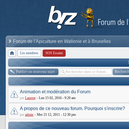
Forum de l'Apiculture en Wallonie et à Bruxelles
Les membres
SOS Essaim
Publier un nouveau sujet
Animation et modération du Forum
par
Laurent
»
Lun 15 02, 2016 - 9:20 am
A propos de ce nouveau forum. Pourquoi s'inscrire?
par
admin
»
Mer 21 12, 2011 - 12:30 pm