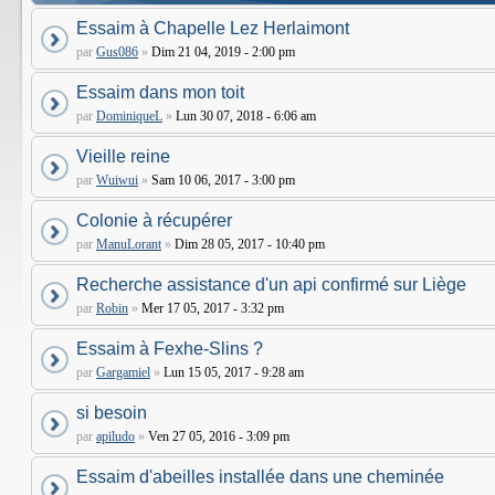
Essaim à Chapelle Lez Herlaimont
par
Gus086
»
Dim 21 04, 2019 - 2:00 pm
Essaim dans mon toit
par
DominiqueL
»
Lun 30 07, 2018 - 6:06 am
Vieille reine
par
Wuiwui
»
Sam 10 06, 2017 - 3:00 pm
Colonie à récupérer
par
ManuLorant
»
Dim 28 05, 2017 - 10:40 pm
Recherche assistance d'un api confirmé sur Liège
par
Robin
»
Mer 17 05, 2017 - 3:32 pm
Essaim à Fexhe-Slins ?
par
Gargamiel
»
Lun 15 05, 2017 - 9:28 am
si besoin
par
apiludo
»
Ven 27 05, 2016 - 3:09 pm
Essaim d'abeilles installée dans une cheminée