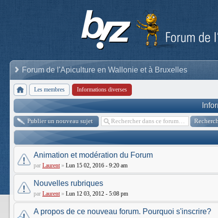
Forum de l'Apiculture en Wallonie et à Bruxelles
Les membres
Informations diverses
Info
Publier un nouveau sujet
Animation et modération du Forum
par
Laurent
»
Lun 15 02, 2016 - 9:20 am
Nouvelles rubriques
par
Laurent
»
Lun 12 03, 2012 - 5:08 pm
A propos de ce nouveau forum. Pourquoi s'inscrire?