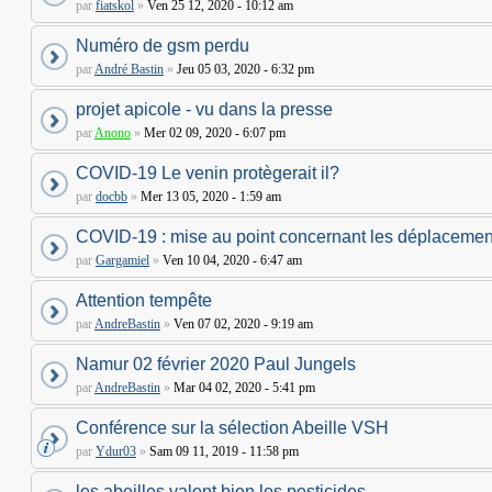
par
fiatskol
»
Ven 25 12, 2020 - 10:12 am
Numéro de gsm perdu
par
André Bastin
»
Jeu 05 03, 2020 - 6:32 pm
projet apicole - vu dans la presse
par
Anono
»
Mer 02 09, 2020 - 6:07 pm
COVID-19 Le venin protègerait il?
par
docbb
»
Mer 13 05, 2020 - 1:59 am
COVID-19 : mise au point concernant les déplacemen
par
Gargamiel
»
Ven 10 04, 2020 - 6:47 am
Attention tempête
par
AndreBastin
»
Ven 07 02, 2020 - 9:19 am
Namur 02 février 2020 Paul Jungels
par
AndreBastin
»
Mar 04 02, 2020 - 5:41 pm
Conférence sur la sélection Abeille VSH
par
Ydur03
»
Sam 09 11, 2019 - 11:58 pm
les abeilles valent bien les pesticides