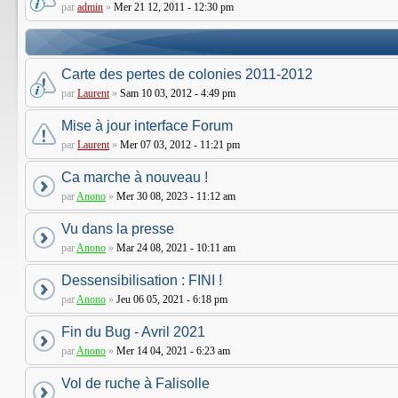
par
admin
»
Mer 21 12, 2011 - 12:30 pm
Carte des pertes de colonies 2011-2012
par
Laurent
»
Sam 10 03, 2012 - 4:49 pm
Mise à jour interface Forum
par
Laurent
»
Mer 07 03, 2012 - 11:21 pm
Ca marche à nouveau !
par
Anono
»
Mer 30 08, 2023 - 11:12 am
Vu dans la presse
par
Anono
»
Mar 24 08, 2021 - 10:11 am
Dessensibilisation : FINI !
par
Anono
»
Jeu 06 05, 2021 - 6:18 pm
Fin du Bug - Avril 2021
par
Anono
»
Mer 14 04, 2021 - 6:23 am
Vol de ruche à Falisolle