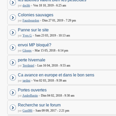
par
docbb
»
Ven 18 10, 2019 - 6:25 am
Colonies sauvages
par
Fauxbourdon
»
Dim 27 01, 2019 - 7:29 pm
Panne sur le site
par
Yves G
»
Sam 23 03, 2019 - 10:13 am
envoi MP bloqué?
par
Gloups
»
Mar 15 05, 2018 - 6:14 pm
perte hivernale
par
Terrilmiel
»
Lun 16 04, 2018 - 9:55 am
Ca avance en europe et dans le bon sens
par
jardini
»
Ven 02 03, 2018 - 9:39 am
Portes ouvertes
par
AndreBastin
»
Dim 04 02, 2018 - 9:30 am
Recherche sur le forum
par
Gus086
»
Sam 09 09, 2017 - 2:21 pm