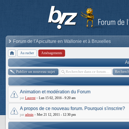
Forum de l'Apiculture en Wallonie et à Bruxelles
Au rucher
Aménagements
A
Publier un nouveau sujet
Animation et modération du Forum
par
Laurent
»
Lun 15 02, 2016 - 9:20 am
A propos de ce nouveau forum. Pourquoi s'inscrire?
par
admin
»
Mer 21 12, 2011 - 12:30 pm