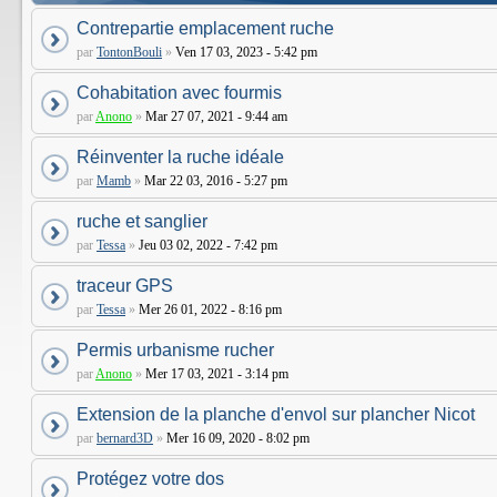
Contrepartie emplacement ruche
par
TontonBouli
»
Ven 17 03, 2023 - 5:42 pm
Cohabitation avec fourmis
par
Anono
»
Mar 27 07, 2021 - 9:44 am
Réinventer la ruche idéale
par
Mamb
»
Mar 22 03, 2016 - 5:27 pm
ruche et sanglier
par
Tessa
»
Jeu 03 02, 2022 - 7:42 pm
traceur GPS
par
Tessa
»
Mer 26 01, 2022 - 8:16 pm
Permis urbanisme rucher
par
Anono
»
Mer 17 03, 2021 - 3:14 pm
Extension de la planche d'envol sur plancher Nicot
par
bernard3D
»
Mer 16 09, 2020 - 8:02 pm
Protégez votre dos