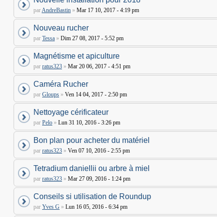
par
AndreBastin
»
Mar 17 10, 2017 - 4:19 pm
Nouveau rucher
par
Tessa
»
Dim 27 08, 2017 - 5:52 pm
Magnétisme et apiculture
par
ratus323
»
Mar 20 06, 2017 - 4:51 pm
Caméra Rucher
par
Gloups
»
Ven 14 04, 2017 - 2:50 pm
Nettoyage cérificateur
par
Pelo
»
Lun 31 10, 2016 - 3:26 pm
Bon plan pour acheter du matériel
par
ratus323
»
Ven 07 10, 2016 - 2:55 pm
Tetradium daniellii ou arbre à miel
par
ratus323
»
Mar 27 09, 2016 - 1:24 pm
Conseils si utilisation de Roundup
par
Yves G
»
Lun 16 05, 2016 - 6:34 pm