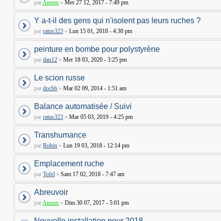
par
Anono
»
Mer 27 12, 2017 - 7:49 pm
Y a-t-il des gens qui n'isolent pas leurs ruches ?
par
ratus323
»
Lun 15 01, 2018 - 4:30 pm
peinture en bombe pour polystyrène
par
dan12
»
Mer 18 03, 2020 - 3:25 pm
Le scion russe
par
docbb
»
Mar 02 09, 2014 - 1:51 am
Balance automatisée / Suivi
par
ratus323
»
Mar 05 03, 2019 - 4:25 pm
Transhumance
par
Robin
»
Lun 19 03, 2018 - 12:14 pm
Emplacement ruche
par
Tofel
»
Sam 17 02, 2018 - 7:47 am
Abreuvoir
par
Anono
»
Dim 30 07, 2017 - 5:01 pm
Nouvelle installation pour 2018