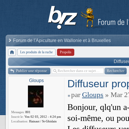
Forum de l'Apiculture en Wallonie et à Bruxelles
Les produits de la ruche
Propolis
Diffuse
Publier une réponse
Diffuseur pro
Gloups
par
Gloups
» Mar 27
Bonjour, qlq'un a-
Messages:
801
soi-même, ou pour
Inscrit le:
Ven 02 03, 2012 - 4:24 pm
Localisation:
Hainaut / St-Ghislain