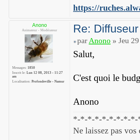
https://ruches.alw
Re: Diffuseur
Anono
Animateur - Modérateur
par
Anono
» Jeu 29
Salut,
Messages:
1850
Inscrit le:
Lun 12 08, 2013 - 11:27
C'est quoi le bud
am
Localisation:
Profondeville - Namur
Anono
*-*-*-*-*-*-*-*-*-
Ne laissez pas vos 