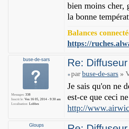
bien moins cher, g
la bonne températu
Balances connectée
https://ruches.alw
Re: Diffuseur
buse-de-sars
par
buse-de-sars
» V
Je sais qu'on ne d
est-ce que ceci ne 
Messages:
338
Inscrit le:
Ven 16 05, 2014 - 9:30 am
Localisation:
Lobbes
http://www.airwick
Re: Diffuseur
Gloups