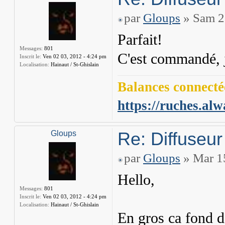
par
Gloups
» Sam 21
Parfait!
Messages:
801
C'est commandé, 
Inscrit le:
Ven 02 03, 2012 - 4:24 pm
Localisation:
Hainaut / St-Ghislain
Balances connectée
https://ruches.alw
Re: Diffuseur
Gloups
par
Gloups
» Mar 15
Hello,
Messages:
801
Inscrit le:
Ven 02 03, 2012 - 4:24 pm
Localisation:
Hainaut / St-Ghislain
En gros ca fond do