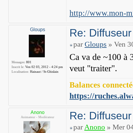
http://www.mon-mi
Re: Diffuseur
Gloups
par
Gloups
» Ven 30
Ca va de ~100 à 3
Messages:
801
veut "traiter".
Inscrit le:
Ven 02 03, 2012 - 4:24 pm
Localisation:
Hainaut / St-Ghislain
Balances connectée
https://ruches.alw
Re: Diffuseur
Anono
Animateur - Modérateur
par
Anono
» Mer 04