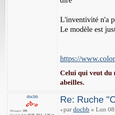
dire
L'inventivité n'a 
Le modèle est jus
https://www.colo
Celui qui veut du 
abeilles.
Re: Ruche "C
docbb
par
docbb
» Lun 08 
Messages:
180
Inscrit le:
Lun 18 08, 2014 - 2:28 am