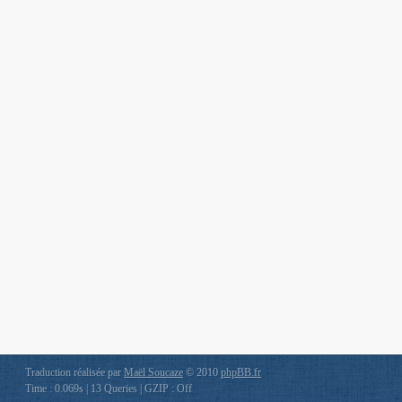
Traduction réalisée par
Maël Soucaze
© 2010
phpBB.fr
Time : 0.069s | 13 Queries | GZIP : Off