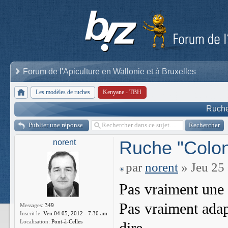
Forum de l'Apiculture en Wallonie et à Bruxelles
Les modèles de ruches
Kenyane - TBH
Ruche
Publier une réponse
Ruche "Colo
norent
par
norent
» Jeu 25 
Pas vraiment une
Pas vraiment ada
Messages:
349
Inscrit le:
Ven 04 05, 2012 - 7:30 am
Localisation:
Pont-à-Celles