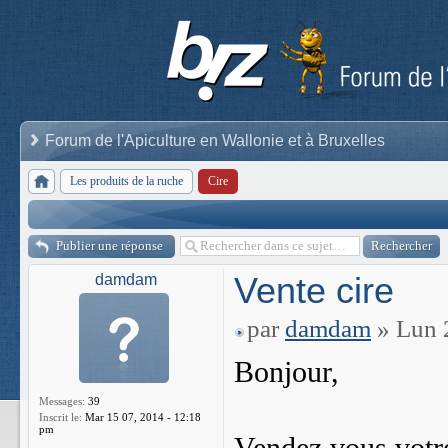
Forum de l'Apiculture en Wallonie et à Bruxelles
Les produits de la ruche
Cire
Publier une réponse
Vente cire
damdam
par
damdam
» Lun 
Bonjour,
Messages:
39
Inscrit le:
Mar 15 07, 2014 - 12:18
pm