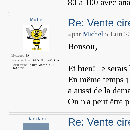
80 a 100 avec ana
Re: Vente cir
Michel
par
Michel
» Lun 23
Bonsoir,
Messages:
49
Inscrit le:
Lun 14 05, 2018 - 8:39 am
Localisation:
Haute-Marne (52) -
Et bien! Je serais
FRANCE
En même temps j'h
a aussi de la dem
On n'a peut être 
Re: Vente cir
damdam