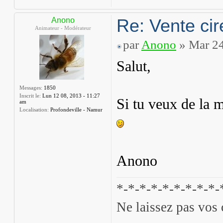
Re: Vente cir
Anono
Animateur - Modérateur
par
Anono
» Mar 24
Salut,
Messages:
1850
Inscrit le:
Lun 12 08, 2013 - 11:27
Si tu veux de la m
am
Localisation:
Profondeville - Namur
Anono
*-*-*-*-*-*-*-*-*-
Ne laissez pas vos 