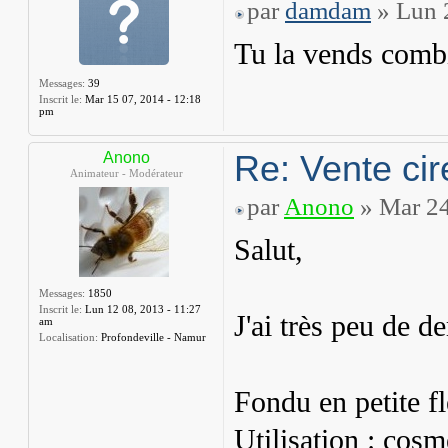
par
damdam
» Lun 
Tu la vends comb
Messages:
39
Inscrit le:
Mar 15 07, 2014 - 12:18
pm
Re: Vente cir
Anono
Animateur - Modérateur
par
Anono
» Mar 24
Salut,
Messages:
1850
Inscrit le:
Lun 12 08, 2013 - 11:27
J'ai très peu de d
am
Localisation:
Profondeville - Namur
Fondu en petite fl
Utilisation : cos