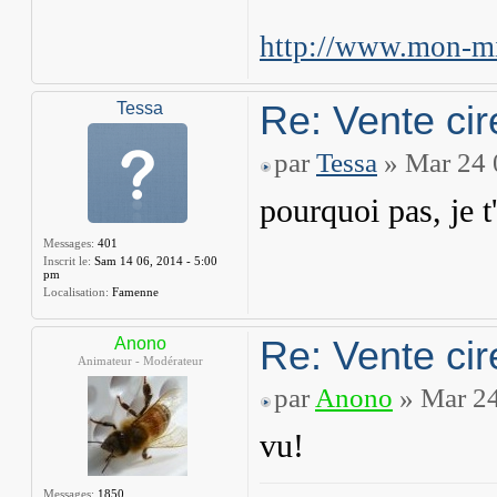
http://www.mon-mi
Re: Vente cir
Tessa
par
Tessa
» Mar 24 
pourquoi pas, je 
Messages:
401
Inscrit le:
Sam 14 06, 2014 - 5:00
pm
Localisation:
Famenne
Re: Vente cir
Anono
Animateur - Modérateur
par
Anono
» Mar 24
vu!
Messages:
1850