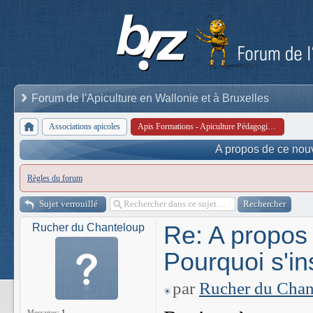
Forum de l'Apiculture en Wallonie et à Bruxelles
Associations apicoles
Apis Formations - Apiculture Pédagogique Internationale et Services asbl
A propos de ce nouv
Règles du forum
Sujet verrouillé
Re: A propos
Rucher du Chanteloup
Pourquoi s'in
par
Rucher du Chan
Messages:
1