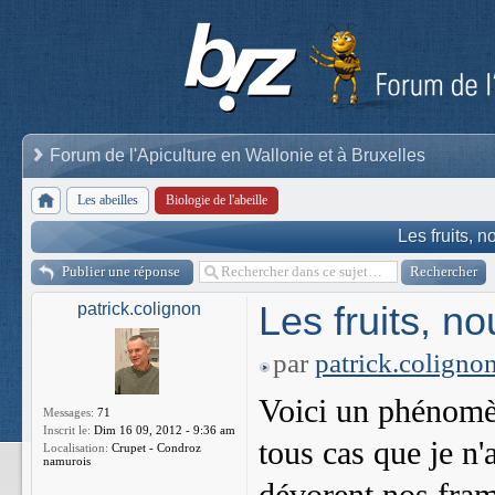
Forum de l'Apiculture en Wallonie et à Bruxelles
Les abeilles
Biologie de l'abeille
Les fruits, n
Publier une réponse
Les fruits, no
patrick.colignon
par
patrick.coligno
Voici un phénomèn
Messages:
71
Inscrit le:
Dim 16 09, 2012 - 9:36 am
tous cas que je n'
Localisation:
Crupet - Condroz
namurois