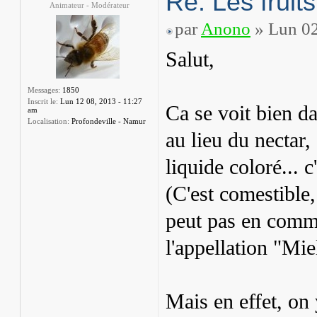
Re: Les fruits
Animateur - Modérateur
par
Anono
» Lun 02
Salut,
Messages:
1850
Inscrit le:
Lun 12 08, 2013 - 11:27
Ca se voit bien da
am
Localisation:
Profondeville - Namur
au lieu du nectar,
liquide coloré... c
(C'est comestible,
peut pas en commer
l'appellation "Mie
Mais en effet, on 