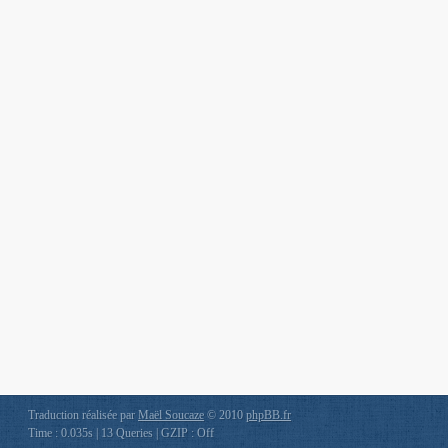
Traduction réalisée par
Maël Soucaze
© 2010
phpBB.fr
Time : 0.035s | 13 Queries | GZIP : Off