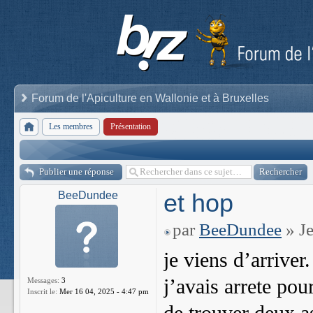
Forum de l'Apiculture en Wallonie et à Bruxelles
Les membres
Présentation
Publier une réponse
et hop
BeeDundee
par
BeeDundee
» Je
je viens d’arriver.
j’avais arrete po
Messages:
3
Inscrit le:
Mer 16 04, 2025 - 4:47 pm