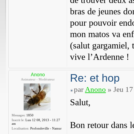
de trouver deux a
bras de jeunes do
pour pouvoir endo
mon matos va enfi
(salut gargamiel, 
vive l’Ardenne !
Re: et hop
Anono
Animateur - Modérateur
par
Anono
» Jeu 17
Salut,
Messages:
1850
Inscrit le:
Lun 12 08, 2013 - 11:27
Bon retour dans l
am
Localisation:
Profondeville - Namur