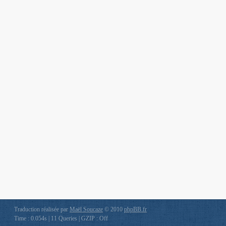
Traduction réalisée par
Maël Soucaze
© 2010
phpBB.fr
Time : 0.054s | 11 Queries | GZIP : Off