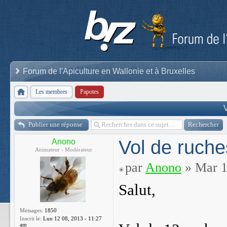
Forum de l'Apiculture en Wallonie et à Bruxelles
Les membres
Papotes
Publier une réponse
Vol de ruche
Anono
Animateur - Modérateur
par
Anono
» Mar 1
Salut,
Messages:
1850
Inscrit le:
Lun 12 08, 2013 - 11:27
am