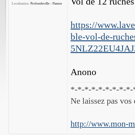
Vol de 12 ruches 
Localisation:
Profondeville - Namur
https://www.lave
ble-vol-de-ruch
5NLZ22EU4JA
Anono
*-*-*-*-*-*-*-*-*-
Ne laissez pas vos 
http://www.mon-mi