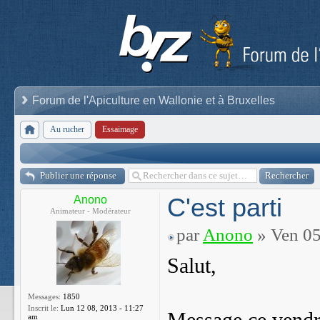
Forum de l'Apiculture en Wallonie et à Bruxelles
Au rucher
Essaimage
Publier une réponse
C'est parti
Anono
Animateur - Modérateur
par
Anono
» Ven 05
Salut,
Messages:
1850
Inscrit le:
Lun 12 08, 2013 - 11:27
am