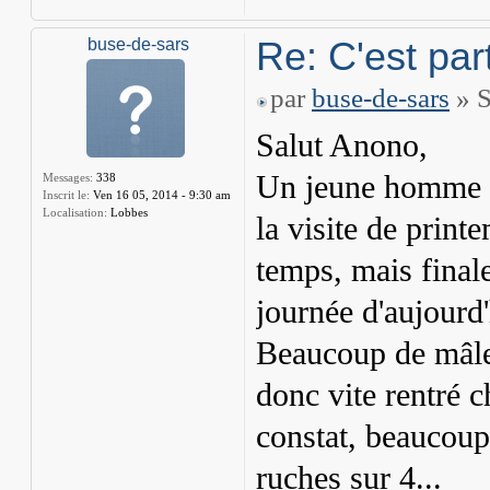
Re: C'est part
buse-de-sars
par
buse-de-sars
» S
Salut Anono,
Un jeune homme q
Messages:
338
Inscrit le:
Ven 16 05, 2014 - 9:30 am
Localisation:
Lobbes
la visite de printe
temps, mais finale
journée d'aujourd'h
Beaucoup de mâles
donc vite rentré 
constat, beaucoup
ruches sur 4...