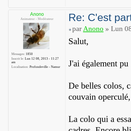
Re: C'est part
Anono
Animateur - Modérateur
par
Anono
» Lun 08
Salut,
Messages:
1850
Inscrit le:
Lun 12 08, 2013 - 11:27
J'ai également pu
am
Localisation:
Profondeville - Namur
De belles colos, 
couvain operculé, 
La colo qui a ess
cadres. Encore bl