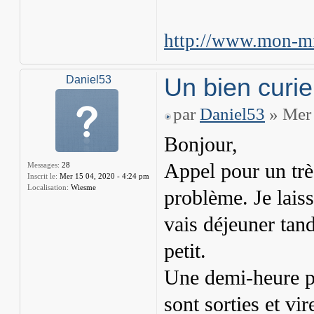
http://www.mon-mi
Un bien curi
Daniel53
par
Daniel53
» Mer 
Bonjour,
Appel pour un trè
Messages:
28
Inscrit le:
Mer 15 04, 2020 - 4:24 pm
Localisation:
Wiesme
problème. Je laiss
vais déjeuner tandi
petit.
Une demi-heure plu
sont sorties et vi