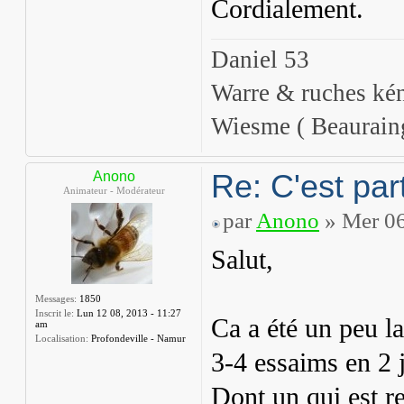
Cordialement.
Daniel 53
Warre & ruches ké
Wiesme ( Beaurain
Re: C'est part
Anono
Animateur - Modérateur
par
Anono
» Mer 06
Salut,
Messages:
1850
Inscrit le:
Lun 12 08, 2013 - 11:27
Ca a été un peu l
am
Localisation:
Profondeville - Namur
3-4 essaims en 2 
Dont un qui est re