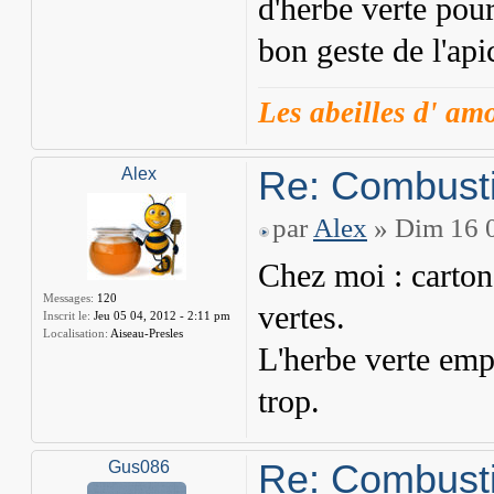
d'herbe verte pour
bon geste de l'api
Les abeilles d' am
Re: Combusti
Alex
par
Alex
» Dim 16 0
Chez moi : carton
Messages:
120
vertes.
Inscrit le:
Jeu 05 04, 2012 - 2:11 pm
Localisation:
Aiseau-Presles
L'herbe verte em
trop.
Re: Combusti
Gus086