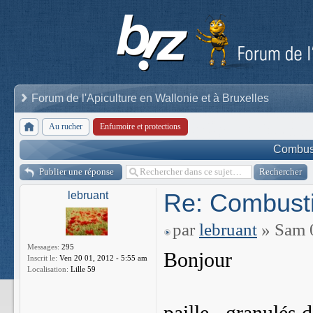
Forum de l'Apiculture en Wallonie et à Bruxelles
Au rucher
Enfumoire et protections
Combust
Publier une réponse
Re: Combusti
lebruant
par
lebruant
» Sam 0
Messages:
295
Bonjour
Inscrit le:
Ven 20 01, 2012 - 5:55 am
Localisation:
Lille 59