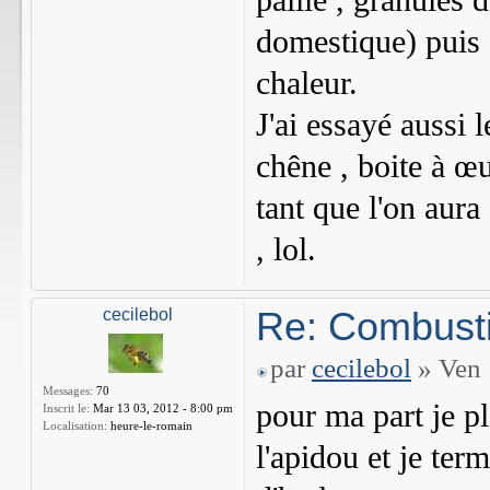
paille , granulés 
domestique) puis 
chaleur.
J'ai essayé aussi l
chêne , boite à œuf
tant que l'on aura
, lol.
Re: Combusti
cecilebol
par
cecilebol
» Ven 
Messages:
70
pour ma part je p
Inscrit le:
Mar 13 03, 2012 - 8:00 pm
Localisation:
heure-le-romain
l'apidou et je ter