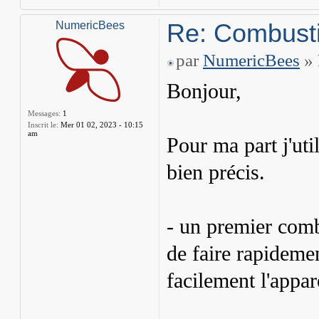
Re: Combusti
NumericBees
par
NumericBees
» 
Bonjour,
Messages:
1
Inscrit le:
Mer 01 02, 2023 - 10:15
am
Pour ma part j'uti
bien précis.
- un premier combu
de faire rapidemen
facilement l'appare