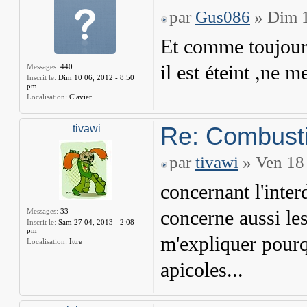
par
Gus086
» Dim 1
Et comme toujours
il est éteint ,ne m
Messages:
440
Inscrit le:
Dim 10 06, 2012 - 8:50
pm
Localisation:
Clavier
Re: Combusti
tivawi
par
tivawi
» Ven 18 
concernant l'inte
Messages:
33
concerne aussi les
Inscrit le:
Sam 27 04, 2013 - 2:08
pm
m'expliquer pourq
Localisation:
Ittre
apicoles...