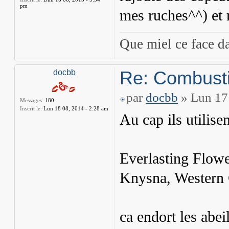
pm
mes ruches^^) et 
Que miel ce face d
Re: Combusti
docbb
par
docbb
» Lun 17 
Messages:
180
Inscrit le:
Lun 18 08, 2014 - 2:28 am
Au cap ils utilise
Everlasting Flowe
Knysna, Western 
ca endort les abei