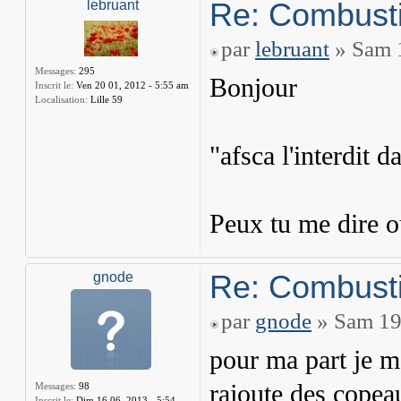
Re: Combusti
lebruant
par
lebruant
» Sam 1
Messages:
295
Bonjour
Inscrit le:
Ven 20 01, 2012 - 5:55 am
Localisation:
Lille 59
"afsca l'interdit d
Peux tu me dire où
Re: Combusti
gnode
par
gnode
» Sam 19 
pour ma part je me
rajoute des copea
Messages:
98
Inscrit le:
Dim 16 06, 2013 - 5:54