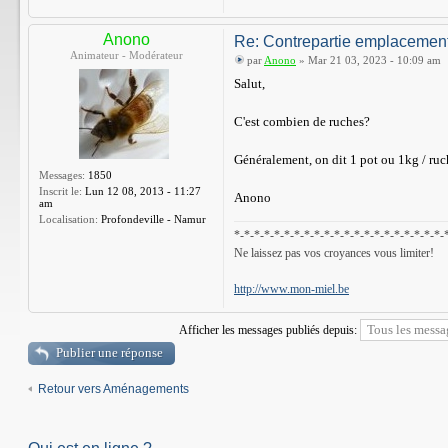
Anono
Re: Contrepartie emplacemen
Animateur - Modérateur
par
Anono
» Mar 21 03, 2023 - 10:09 am
Salut,
C'est combien de ruches?
Généralement, on dit 1 pot ou 1kg / ruch
Messages:
1850
Inscrit le:
Lun 12 08, 2013 - 11:27
Anono
am
Localisation:
Profondeville - Namur
*-*-*-*-*-*-*-*-*-*-*-*-*-*-*-*-*-*-*-*-*-
Ne laissez pas vos croyances vous limiter!
http://www.mon-miel.be
Afficher les messages publiés depuis:
Publier une réponse
Retour vers Aménagements