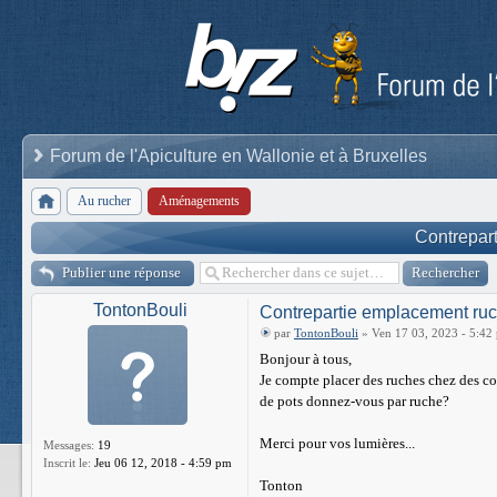
Forum de l'Apiculture en Wallonie et à Bruxelles
Au rucher
Aménagements
Contrepar
Publier une réponse
TontonBouli
Contrepartie emplacement ru
par
TontonBouli
» Ven 17 03, 2023 - 5:42
Bonjour à tous,
Je compte placer des ruches chez des co
de pots donnez-vous par ruche?
Merci pour vos lumières...
Messages:
19
Inscrit le:
Jeu 06 12, 2018 - 4:59 pm
Tonton