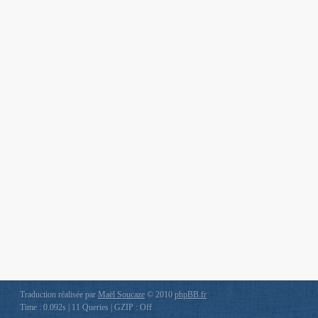
Traduction réalisée par
Maël Soucaze
© 2010
phpBB.fr
Time : 0.092s | 11 Queries | GZIP : Off