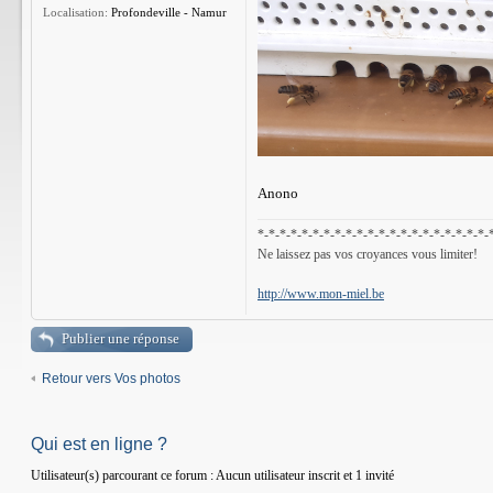
Localisation:
Profondeville - Namur
Anono
*-*-*-*-*-*-*-*-*-*-*-*-*-*-*-*-*-*-*-*-*-
Ne laissez pas vos croyances vous limiter!
http://www.mon-miel.be
Publier une réponse
Retour vers Vos photos
Qui est en ligne ?
Utilisateur(s) parcourant ce forum : Aucun utilisateur inscrit et 1 invité