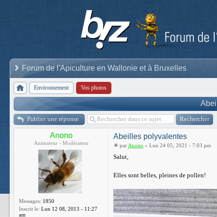
Forum de l'Apiculture en Wallonie et à Bruxelles
Environnement
Vos photos
Abei
Publier une réponse
Anono
Abeilles polyvalentes
Animateur - Modérateur
par
Anono
» Lun 24 05, 2021 - 7:03 pm
Salut,
Elles sont belles, pleines de pollen!
Messages:
1850
Inscrit le:
Lun 12 08, 2013 - 11:27
am