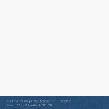
Traduction réalisée par
Maël Soucaze
© 2010
phpBB.fr
Time : 0.124s | 11 Queries | GZIP : Off