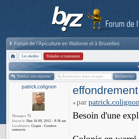
Forum de l'Apiculture en Wallonie et à Bruxelles
Les abeilles
Maladies et traitements
Publier une réponse
effondrement
patrick.colignon
par
patrick.coligno
Besoin d'une expl
Messages:
71
Inscrit le:
Dim 16 09, 2012 - 9:36 am
Localisation:
Crupet - Condroz
namurois