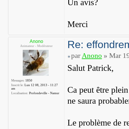
Un avis?
Merci
Re: effondre
Anono
Animateur - Modérateur
par
Anono
» Mar 19
Salut Patrick,
Messages:
1850
Inscrit le:
Lun 12 08, 2013 - 11:27
Ca peut être plein
am
Localisation:
Profondeville - Namur
ne saura probable
Le problème de re