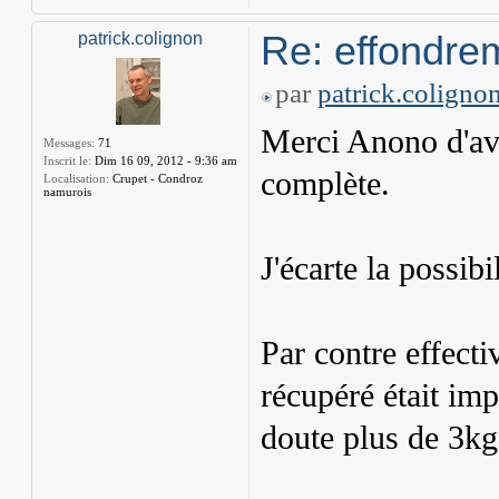
Re: effondre
patrick.colignon
par
patrick.coligno
Merci Anono d'avo
Messages:
71
Inscrit le:
Dim 16 09, 2012 - 9:36 am
complète.
Localisation:
Crupet - Condroz
namurois
J'écarte la possibi
Par contre effecti
récupéré était imp
doute plus de 3kg