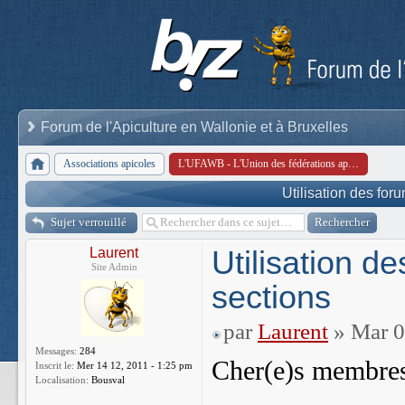
Forum de l'Apiculture en Wallonie et à Bruxelles
Associations apicoles
L'UFAWB - L'Union des fédérations apicoles de Wallonie et de Bruxelles
Utilisation des for
Sujet verrouillé
Utilisation d
Laurent
Site Admin
sections
par
Laurent
» Mar 0
Messages:
284
Cher(e)s membre
Inscrit le:
Mer 14 12, 2011 - 1:25 pm
Localisation:
Bousval