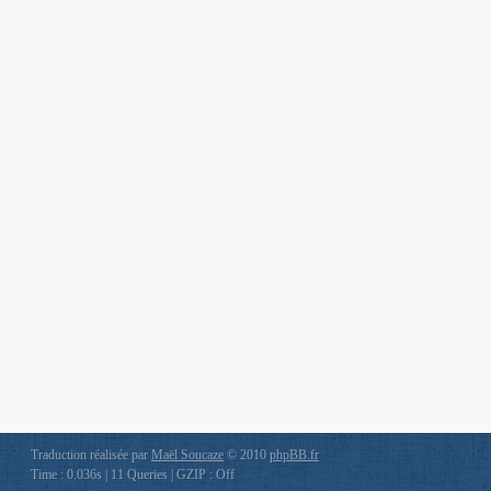
Traduction réalisée par
Maël Soucaze
© 2010
phpBB.fr
Time : 0.036s | 11 Queries | GZIP : Off