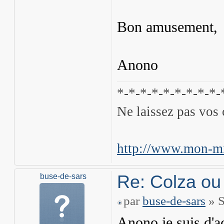
Bon amusement,
Anono
*-*-*-*-*-*-*-*-*-
Ne laissez pas vos 
http://www.mon-mi
Re: Colza ou
buse-de-sars
par
buse-de-sars
» S
Anono je suis d'a