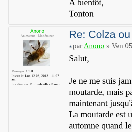
A bientôt,
Tonton
Re: Colza ou
Anono
Animateur - Modérateur
par
Anono
» Ven 05
Salut,
Messages:
1850
Inscrit le:
Lun 12 08, 2013 - 11:27
Je ne me suis jama
am
Localisation:
Profondeville - Namur
moutarde, mais par
maintenant jusqu'à
La moutarde est ut
automne quand le