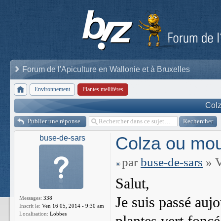
Forum de l'Apiculture en Wallonie et à Bruxelles
Environnement
Plantes mellifères
Colz
Publier une réponse
Colza ou mou
buse-de-sars
par
buse-de-sars
» V
Salut,
Je suis passé auj
Messages:
338
Inscrit le:
Ven 16 05, 2014 - 9:30 am
Localisation:
Lobbes