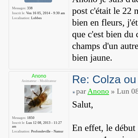
post c'était le 22
Messages:
338
Inscrit le:
Ven 16 05, 2014 - 9:30 am
Localisation:
Lobbes
bien en fleurs, j'
que c'est bien du 
champs d'un autre 
bien jaune.
Re: Colza ou
Anono
Animateur - Modérateur
par
Anono
» Lun 08
Salut,
Messages:
1850
Inscrit le:
Lun 12 08, 2013 - 11:27
En effet, le début
am
Localisation:
Profondeville - Namur