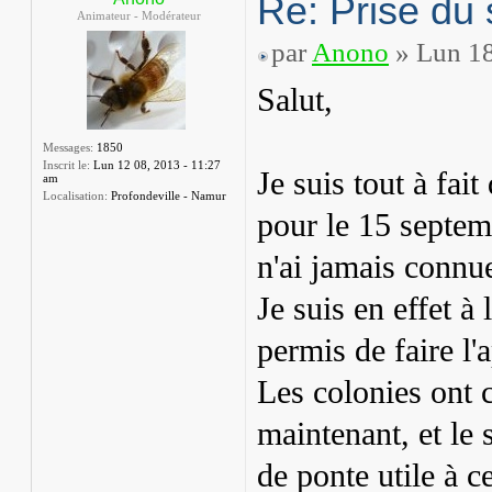
Re: Prise du 
Animateur - Modérateur
par
Anono
» Lun 18
Salut,
Messages:
1850
Inscrit le:
Lun 12 08, 2013 - 11:27
Je suis tout à fait
am
Localisation:
Profondeville - Namur
pour le 15 septem
n'ai jamais connu
Je suis en effet à
permis de faire l
Les colonies ont 
maintenant, et le
de ponte utile à 