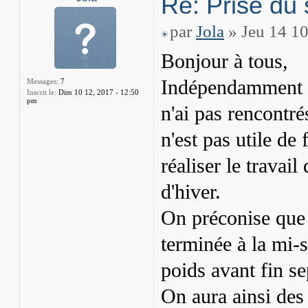
Re: Prise du 
par
Jola
» Jeu 14 10
Bonjour à tous,
Indépendamment de
Messages:
7
Inscrit le:
Dim 10 12, 2017 - 12:50
pm
n'ai pas rencontrés
n'est pas utile de 
réaliser le travail
d'hiver.
On préconise que l
terminée à la mi-
poids avant fin s
On aura ainsi des 