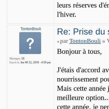
leurs réserves d'é
l'hiver.
Re: Prise du 
TontonBouli
par
TontonBouli
» V
Bonjour à tous,
Messages:
19
Inscrit le:
Jeu 06 12, 2018 - 4:59 pm
J'étais d'accord a
nourrissement pou
Mais cette année j
meilleure option..
cette année, je pe