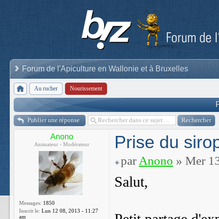
Forum de l'Apiculture en Wallonie et à Bruxelles
Au rucher
Nourissement
P
Publier une réponse
Prise du siro
Anono
Animateur - Modérateur
par
Anono
» Mer 13
Salut,
Messages:
1850
Inscrit le:
Lun 12 08, 2013 - 11:27
am