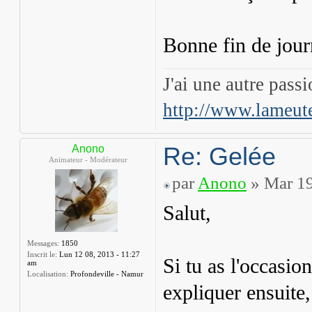
Bonne fin de jou
J'ai une autre pass
http://www.lameut
Re: Gelée
Anono
Animateur - Modérateur
par
Anono
» Mar 19
Salut,
Messages:
1850
Inscrit le:
Lun 12 08, 2013 - 11:27
Si tu as l'occasio
am
Localisation:
Profondeville - Namur
expliquer ensuite