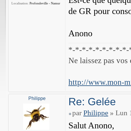
Est-ce que quelqu
Localisation:
Profondeville - Namur
de GR pour conso
Anono
*-*-*-*-*-*-*-*-*-
Ne laissez pas vos 
http://www.mon-mi
Re: Gelée
Philippe
par
Philippe
» Lun 1
Salut Anono,