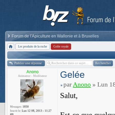
Forum de l'Apiculture en Wallonie et à Bruxelles
Les produits de la ruche
Gelée royale
Publier une réponse
Gelée
Anono
Animateur - Modérateur
par
Anono
» Lun 18
Salut,
Messages:
1850
Inscrit le:
Lun 12 08, 2013 - 11:27
am