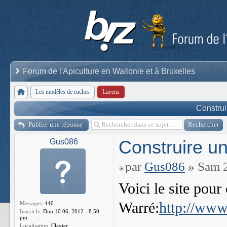
Forum de l'Apiculture en Wallonie et à Bruxelles
Les modèles de ruches
Layens
Constru
Publier une réponse
Construire u
Gus086
par
Gus086
» Sam 2
Voici le site pour
Warré:
http://www
Messages:
440
Inscrit le:
Dim 10 06, 2012 - 8:50
pm
Localisation:
Clavier