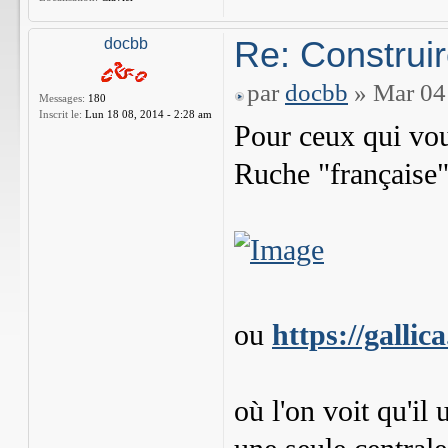
Re: Construi
docbb
par
docbb
» Mar 04 
Messages:
180
Inscrit le:
Lun 18 08, 2014 - 2:28 am
Pour ceux qui voud
Ruche "française"
ou
https://galli
où l'on voit qu'il 