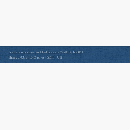
Traduction réalisée par
Maël Soucaze
© 2010
phpBB.fr
Time : 0.037s | 13 Queries | GZIP : Off